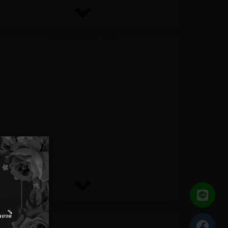
รูปพรรณแว็กซ์
การทำต้นแบบเครื่องประดับด้วยมือ (แกะแว็กซ์)
Jewelry Wax Carving