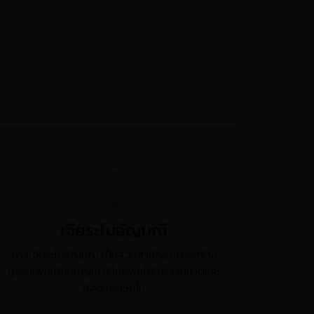
การหลอมเหลวโลหะ เทเข้าสู่แบบหล่อ เบ้าปูนหล่อ
หรือแม่พิมพ์ ด้วยวิธีต่างๆ เมื่อโลหะแข็งตัวก็จะได้
ชิ้นงานตามที่ต้องการ
เจียระไนอัญมณี
การเจียระไนอัญมณี เป็นส่วนสำคัญในการสร้าง
มูลค่าเพิ่มให้กับอัญมณีที่ขุดพบได้ในธรรมชาติและ
ที่สังเคราะห์ขึ้น