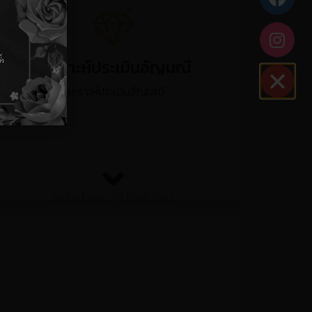
วิเคราะห์ประเมินอัญมณี
วิเคราะห์ประเมินอัญมณี
หล่อโลหะรูปพรรณ