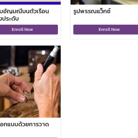
ับอัญมณีบนตัวเรือน
รูปพรรณแว็กซ์
องประดับ
Enroll Now
Enroll Now
อกแบบด้วยการวาด