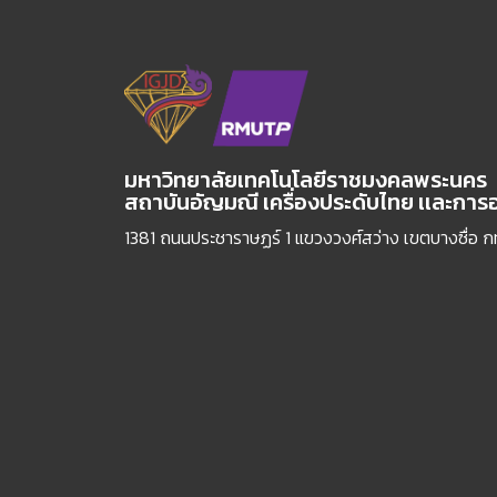
มหาวิทยาลัยเทคโนโลยีราชมงคลพระนคร
สถาบันอัญมณี เครื่องประดับไทย เเละกา
1381 ถนนประชาราษฏร์ 1 แขวงวงศ์สว่าง เขตบางซื่อ 