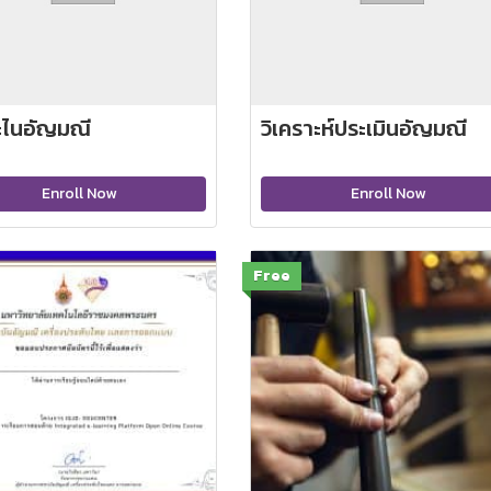
ระไนอัญมณี
วิเคราะห์ประเมินอัญมณี
Enroll Now
Enroll Now
Free