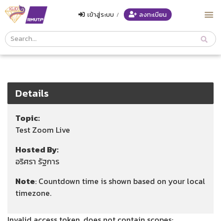
เข้าสู่ระบบ
/
ลงทะเบียน
Course
Search
Header
Details
Topic:
Test Zoom Live
Hosted By:
อริศรา รัฐการ
Note
: Countdown time is shown based on your local
timezone.
Invalid access token, does not contain scopes: