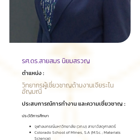
รศ.ดร.สายสมร นิยมสรวญ
ตำแหน่ง :
วิทยากรผู้เชี่ยวชาญด้านงานเจียระไน
อัญมณี
ประสบการณ์การทำงาน และความเชี่ยวชาญ :
ประวัติการศึกษา
จุฬาลงกรณ์มหาวิทยาลัย (วท.บ) สาขาวัสดุศาสตร์
Colorado School of Mines, S.A (M.Sc. ; Materials
Science)