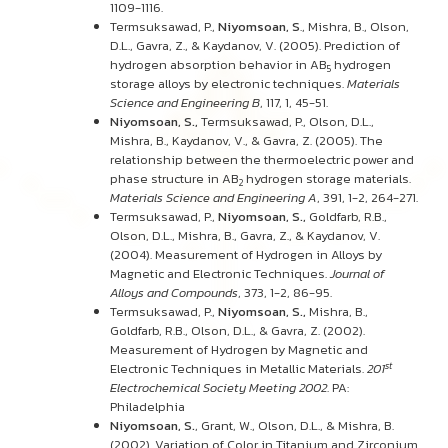
1109-1116.
Termsuksawad, P.,
Niyomsoan, S
., Mishra, B., Olson,
D.L., Gavra, Z., & Kaydanov, V. (2005). Prediction of
hydrogen absorption behavior in AB
hydrogen
5
storage alloys by electronic techniques.
Materials
Science and Engineering B
, 117, 1, 45-51.
Niyomsoan, S.,
Termsuksawad, P., Olson, D.L.,
Mishra, B., Kaydanov, V., & Gavra, Z. (2005). The
relationship between the thermoelectric power and
phase structure in AB
hydrogen storage materials.
2
Materials Science and Engineering A
, 391, 1-2, 264-271.
Termsuksawad, P.,
Niyomsoan, S.,
Goldfarb, R.B.,
Olson, D.L., Mishra, B., Gavra, Z., & Kaydanov, V.
(2004). Measurement of Hydrogen in Alloys by
Magnetic and Electronic Techniques.
Journal of
Alloys and Compounds
, 373, 1-2, 86-95.
Termsuksawad, P.,
Niyomsoan, S.,
Mishra, B.,
Goldfarb, R.B., Olson, D.L., & Gavra, Z. (2002).
Measurement of Hydrogen by Magnetic and
st
Electronic Techniques in Metallic Materials.
201
Electrochemical Society Meeting
2002
. PA:
Philadelphia
Niyomsoan, S.
, Grant, W., Olson, D.L., & Mishra, B.
(2002). Variation of Color in Titanium and Zirconium