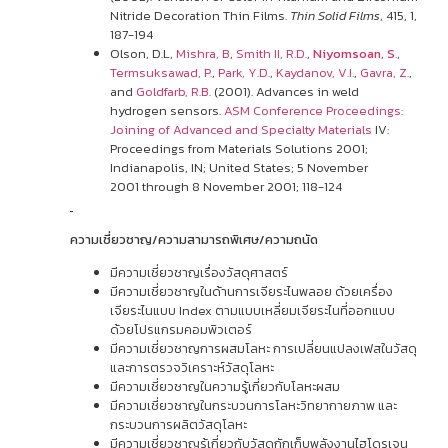
Nitride Decoration Thin Films.
Thin Solid Films
, 415, 1,
187-194
Olson, D.L,
Mishra, B
,
Smith II, R.D.
,
Niyomsoan, S
.
,
Termsuksawad, P.
,
Park, Y.D.
,
Kaydanov, V.I.
,
Gavra, Z.
,
and
Goldfarb, R.B.
(2001). Advances in weld
hydrogen sensors.
ASM Conference Proceedings:
Joining of Advanced and Specialty Materials
IV:
Proceedings from Materials Solutions 2001;
Indianapolis, IN; United States; 5 November
2001 through 8 November 2001; 118-124
ความเชี่ยวชาญ/ความสามารถพิเศษ/ความถนัด
มีความเชี่ยวชาญเรื่องวัสดุศาสตร์
มีความเชี่ยวชาญในด้านการเจียระไนพลอย ด้วยเครื่อง
เจียระไนแบบ Index ตามแบบเหลี่ยมเจียระไนที่ออกแบบ
ด้วยโปรแกรมคอมพิวเตอร์
มีความเชี่ยวชาญการผสมโลหะ การเปลี่ยนแปลงเฟสในวัสดุ
และการตรวจวิเคราะห์วัสดุโลหะ
มีความเชี่ยวชาญในความรู้เกี่ยวกับโลหะผสม
มีความเชี่ยวชาญในกระบวนการโลหะวิทยากายภาพ และ
กระบวนการผลิตวัสดุโลหะ
มีความเชี่ยวชาญรู้เกี่ยวกับวัสดุกักเก็บพลังงานไฮโดรเจน