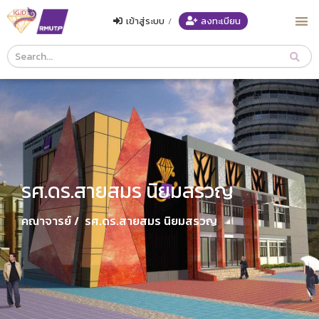
เข้าสู่ระบบ
/
ลงทะเบียน
Course
Search
Header
รศ.ดร.สายสมร นิยมสรวญ
คณาจารย์ /
รศ.ดร.สายสมร นิยมสรวญ