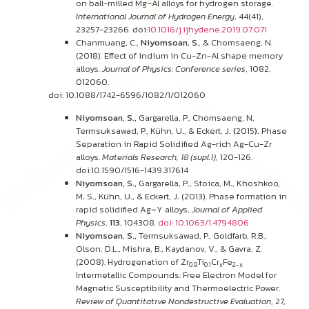
on ball-milled Mg–Al alloys for hydrogen storage.
International Journal of Hydrogen Energy
, 44(41),
23257-23266. doi:
10.1016/j.ijhydene.2019.07.071
Chanmuang, C.,
Niyomsoan, S
., & Chomsaeng, N.
(2018). Effect of indium in Cu-Zn-Al shape memory
alloys.
Journal of Physics: Conference series
, 1082,
012060.
doi: 10.1088/1742-6596/1082/1/012060
Niyomsoan, S.,
Gargarella, P., Chomsaeng, N,
Termsuksawad, P., Kühn, U
.
, & Eckert, J
.
(
2015
).
Phase
Separation in Rapid Solidified Ag-rich Ag-Cu-Zr
alloys.
Materials Research, 18 (supl.1),
120-126.
doi:10.1590/1516-1439.317614
Niyomsoan, S.,
Gargarella, P
.
, Stoica, M
.
, Khoshkoo,
M
.
S
.
, Kühn, U
.
, & Eckert, J
.
(2013). Phase formation in
rapid solidified Ag
–
Y alloys
.
Journal of Applied
Physics
,
113
, 104308.
doi: 10.1063/1.4794806
Niyomsoan, S.,
Termsuksawad, P., Goldfarb, R.B.,
Olson, D.L., Mishra, B., Kaydanov, V., & Gavra, Z.
(2008). Hydrogenation of Zr
Ti
Cr
Fe
0.9
0.1
x
2–x
Intermetallic Compounds: Free Electron Model for
Magnetic Susceptibility and Thermoelectric Power.
Review of Quantitative Nondestructive Evaluation
, 27,