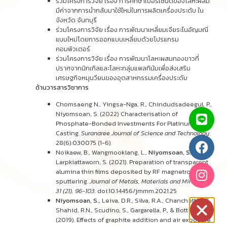
ร่วมโครงการวิจัย เรื่อง การศึกษาเปอร์เซ็นต์ของโลหะผสม
มีค่าจากการนำกลับมาใช้ใหม่ในการผลิตเครื่องประดับ ใน
จังหวัด จันทบุรี
ร่วมโครงการวิจัย เรื่อง การพัฒนาเหลี่ยมเจียระไนอัญมณี
แบบใหม่โดยการออกแบบเหลี่ยมด้วยโปรแกรม
คอมพิวเตอร์
ร่วมโครงการวิจัย เรื่อง การพัฒนาโลหะผสมทองขาวที่
ปราศจากนิกเกิลและโลหะกลุ่มแพลทินัมเพื่อส่งเสริม
เศรษฐกิจหมุนวียนของอุตสาหกรรมเครื่องประดับ
ด้านวารสารวิชาการ
Chomsaeng N., Yingsa-Nga, R., Chindudsadeegul, P.,
Niyomsoan, S. (2022) Characterisation of
Phosphate-Bonded Investments For Platinum
Casting.
Suranaree Journal of Science and Technology
.
28(6):030075 (1-6)
Noikaew, B., Wangmooklang, L.,
Niyomsoan, S.,
&
Larpkiattaworn, S. (2021). Preparation of transparent
alumina thin films deposited by RF magnetron
sputtering.
Journal of Metals, Materials and Minerals,
31 (21), 96-103.
doi:10.14456/jmmm.2021.25
Niyomsoan, S.,
Leiva, D.R., Silva, R.A., Chanchetti, L.F.,
Shahid, R.N., Scudino, S., Gargarella, P., & Botta, W.J.
(2019). Effects of graphite addition and air exposure