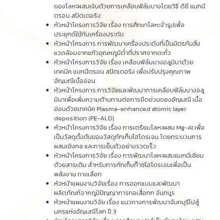
ของโลหะผสมเงินด้วยการเคลือบฟิล์มบางโดยวิธี ดีซี แมกนี
ตรอน สปัตเตอริง
หัวหน้าโครงการวิจัย เรื่อง การศึกษาโลหะจำรูปเพื่อ
ประยุกต์ใช้กับเครื่องประดับ
หัวหน้าโครงการ การพัฒนาเครื่องประดับที่เป็นมิตรกับสิ่ง
แวดล้อมจากแก้วอุณหภูมิต่ำที่ปราศจากตะกั่ว
หัวหน้าโครงการวิจัย เรื่อง เคลือบฟิล์มบางอลูมินาด้วย
เทคนิค แมกนีตรอน สปัตเตอริง เพื่อปรับปรุงคุณภาพ
อัญมณีเนื้ออ่อน
หัวหน้าโครงการ การวิจัยและพัฒนาการเคลือบฟิล์มบางอลู
มินาเพื่อเพิ่มความต้านทานต่อการขีดข่วนของอัญมณี เนื้อ
อ่อนด้วยเทคนิค Plasma-enhanced atomic layer
deposition (PE-ALD)
หัวหน้าโครงการวิจัย เรื่อง การเตรียมโลหะผสม Mg-Al เพื่อ
เป็นวัสดุตั้งต้นของวัสดุกักเก็บไฮโดรเจน โดยกระบวนการ
ผสมเชิงกล และการเย็นตัวอย่างรวดเร็ว
หัวหน้าโครงการวิจัย เรื่อง การพัฒนาโลหะผสมแมกนีเซียม
ด้วยสารเติม สำหรับการกักเก็บก๊าซไฮโดรเจนเพื่อเป็น
พลังงาน ทางเลือก
หัวหน้าแผนงานวิจัยเรื่อง การออกแบบและพัฒนา
ผลิตภัณฑ์จากภูมิปัญญาการทอเสื่อกก จันทบูร
หัวหน้าแผนงานวิจัย เรื่อง แนวทางการพัฒนาจันทบุรีไปสู๋
นครแห่งอัญมณีโลก ปี 3