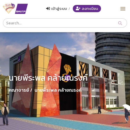
เข้าสู่ระบบ
/
ลงทะเบียน
Course
Search
Header
นายพีระพล คล้ายณรงค์
คณาจารย์ /
นายพีระพล คล้ายณรงค์