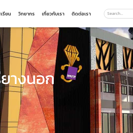
Course
เรียน
วิทยากร
เกี่ยวกับเรา
ติดต่อเรา
Search
Header
รียางนอก