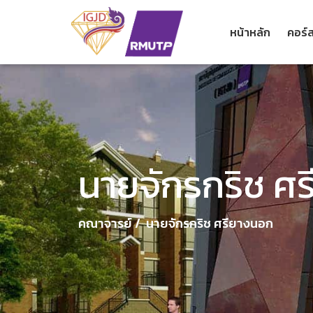
หน้าหลัก
คอร์ส
นายจักรกริช ศ
คณาจารย์ /
นายจักรกริช ศรียางนอก