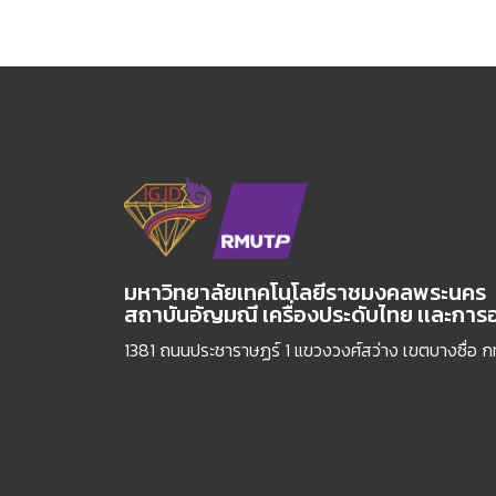
มหาวิทยาลัยเทคโนโลยีราชมงคลพระนคร
สถาบันอัญมณี เครื่องประดับไทย เเละกา
1381 ถนนประชาราษฏร์ 1 แขวงวงศ์สว่าง เขตบางซื่อ 