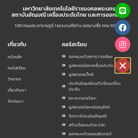
มหาวิทยาลัยเทคโนโลยีราชมงคลพระนคร
สถาบันอัญมณี เครื่องประดับไทย เเละการออกเเบบ
1381 ถนนประชาราษฏร์ 1 แขวงวงศ์สว่าง เขตบางซื่อ กทม 10800
เกี่ยวกับ
คอร์สเรียน
ออกแบบด้วยการวาดเขียน
หน้าหลัก
รูปพรรณโลหะเครื่องประดับ
คอร์สเรียน
รูปพรรณแว็กซ์
วิทยากร
ประดับอัญมณีบนตัวเรือนเครื่อง
ประดับ
เกี่ยวกับเรา
แกะลวดลายโลหะ
ติดต่อเรา
รูปพรรณโลหะเชิงอนุรักษ์
วิเคราะห์ประเมินอัญมณี
สร้างต้นแบบด้วย CNC
ออกแบบด้วยคอมพิวเตอร์