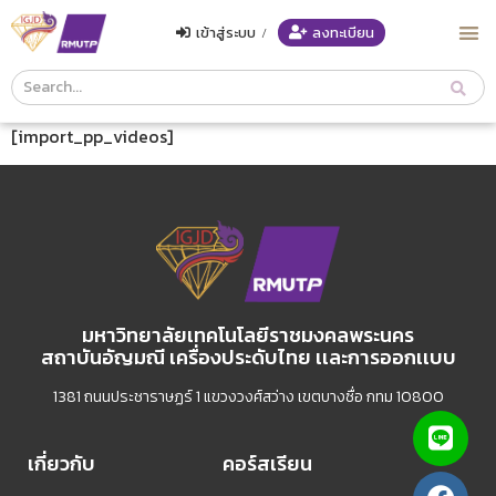
เข้าสู่ระบบ
/
ลงทะเบียน
Course
Search
Header
[import_pp_videos]
มหาวิทยาลัยเทคโนโลยีราชมงคลพระนคร
สถาบันอัญมณี เครื่องประดับไทย เเละการออกเเบบ
1381 ถนนประชาราษฏร์ 1 แขวงวงศ์สว่าง เขตบางซื่อ กทม 10800
เกี่ยวกับ
คอร์สเรียน