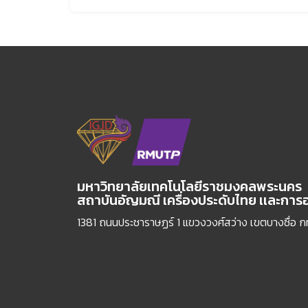
มหาวิทยาลัยเทคโนโลยีราชมงคลพระนคร
สถาบันอัญมณี เครื่องประดับไทย เเละกา
1381 ถนนประชาราษฏร์ 1 แขวงวงศ์สว่าง เขตบางซื่อ 