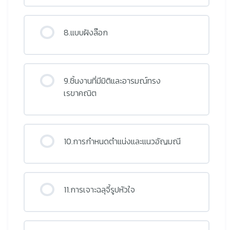
8.แบบฝังล๊อก
9.ชิ้นงานที่มีมิติและอารมณ์ทรง
เรขาคณิต
10.การกำหนดตำแน่งและแนวอัญมณี
11.การเจาะฉลุจี้รูปหัวใจ