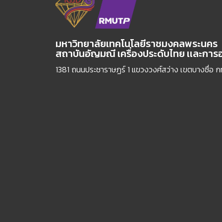
มหาวิทยาลัยเทคโนโลยีราชมงคลพระนคร
สถาบันอัญมณี เครื่องประดับไทย เเละกา
1381 ถนนประชาราษฏร์ 1 แขวงวงศ์สว่าง เขตบางซื่อ 