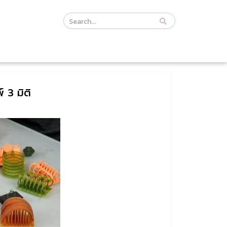
Course
Search
Header
 3 มิติ