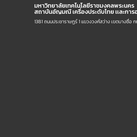
มหาวิทยาลัยเทคโนโลยีราชมงคลพระนคร
สถาบันอัญมณี เครื่องประดับไทย เเละกา
1381 ถนนประชาราษฏร์ 1 แขวงวงศ์สว่าง เขตบางซื่อ 