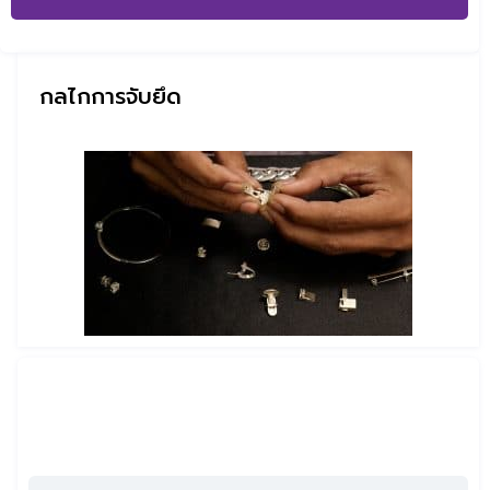
กลไกการจับยึด