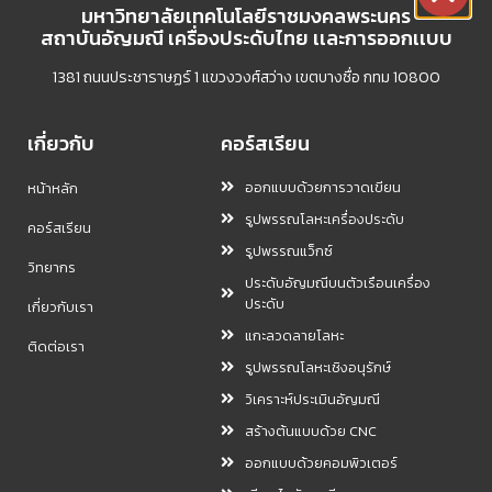
มหาวิทยาลัยเทคโนโลยีราชมงคลพระนคร
สถาบันอัญมณี เครื่องประดับไทย เเละการออกเเบบ
1381 ถนนประชาราษฏร์ 1 แขวงวงศ์สว่าง เขตบางซื่อ กทม 10800
เกี่ยวกับ
คอร์สเรียน
ออกแบบด้วยการวาดเขียน
หน้าหลัก
รูปพรรณโลหะเครื่องประดับ
คอร์สเรียน
รูปพรรณแว็กซ์
วิทยากร
ประดับอัญมณีบนตัวเรือนเครื่อง
ประดับ
เกี่ยวกับเรา
แกะลวดลายโลหะ
ติดต่อเรา
รูปพรรณโลหะเชิงอนุรักษ์
วิเคราะห์ประเมินอัญมณี
สร้างต้นแบบด้วย CNC
ออกแบบด้วยคอมพิวเตอร์