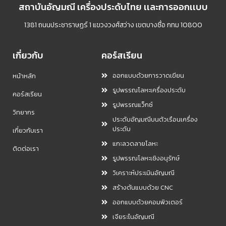
สถาบันอัญมณี เครื่องประดับไทย เเละการออกเเบบ
1381 ถนนประชาราษฏร์ 1 แขวงวงศ์สว่าง เขตบางซื่อ กทม 10800
เกี่ยวกับ
คอร์สเรียน
ออกแบบด้วยการวาดเขียน
หน้าหลัก
รูปพรรณโลหะเครื่องประดับ
คอร์สเรียน
รูปพรรณแว็กซ์
วิทยากร
ประดับอัญมณีบนตัวเรือนเครื่อง
ประดับ
เกี่ยวกับเรา
แกะลวดลายโลหะ
ติดต่อเรา
รูปพรรณโลหะเชิงอนุรักษ์
วิเคราะห์ประเมินอัญมณี
สร้างต้นแบบด้วย CNC
ออกแบบด้วยคอมพิวเตอร์
เจียระไนอัญมณี