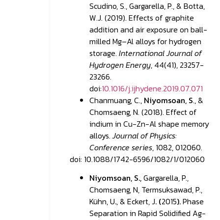
Scudino, S., Gargarella, P., & Botta,
W.J. (2019). Effects of graphite
addition and air exposure on ball-
milled Mg–Al alloys for hydrogen
storage.
International Journal of
Hydrogen Energy
, 44(41), 23257-
23266.
doi:
10.1016/j.ijhydene.2019.07.071
Chanmuang, C.,
Niyomsoan, S
., &
Chomsaeng, N. (2018). Effect of
indium in Cu-Zn-Al shape memory
alloys.
Journal of Physics:
Conference series
, 1082, 012060.
doi: 10.1088/1742-6596/1082/1/012060
Niyomsoan, S.,
Gargarella, P.,
Chomsaeng, N, Termsuksawad, P.,
Kühn, U
.
, & Eckert, J
.
(
2015
).
Phase
Separation in Rapid Solidified Ag-