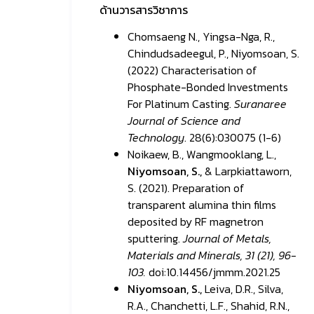
ด้านวารสารวิชาการ
Chomsaeng N., Yingsa-Nga, R.,
Chindudsadeegul, P., Niyomsoan, S.
(2022) Characterisation of
Phosphate-Bonded Investments
For Platinum Casting.
Suranaree
Journal of Science and
Technology
. 28(6):030075 (1-6)
Noikaew, B., Wangmooklang, L.,
Niyomsoan, S.,
& Larpkiattaworn,
S. (2021). Preparation of
transparent alumina thin films
deposited by RF magnetron
sputtering.
Journal of Metals,
Materials and Minerals, 31 (21), 96-
103.
doi:10.14456/jmmm.2021.25
Niyomsoan, S.,
Leiva, D.R., Silva,
R.A., Chanchetti, L.F., Shahid, R.N.,