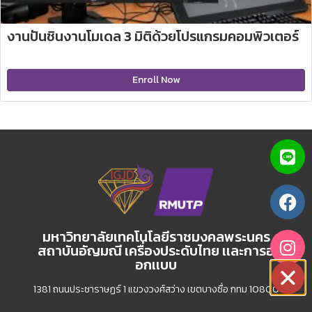
งานปั้นชิ้นงานโมเดล 3 มิติด้วยโปรแกรมคอมพิวเตอร์
Enroll Now
มหาวิทยาลัยเทคโนโลยีราชมงคลพระนคร
สถาบันอัญมณี เครื่องประดับไทย เเละการอ
อกเเบบ
1381 ถนนประชาราษฏร์ 1 แขวงวงศ์สว่าง เขตบางซื่อ กทม 10800